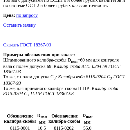
180 мм с допусками по ЕСДП 6 и более грубых квалитетов и
по системе ОСТ 2 и более грубых классов точности.
Цена:
по запросу
Оставить заявку
Скачать ГОСТ 18367-93
Примеры обозначения при заказе:
Штампованного калибра-скобы D
=60 мм для контроля
ном
вала с полем допуска h9:
Калибр-скоба 8115-0204 h9 ГОСТ
18367-93
То же, с полем допуска C
:
Калибр-скоба 8115-0204 C
ГОСТ
3
3
18367-93
То же, для приемного калибра-скобы П-ПР:
Калибр-скоба
8115-0204 C
П-ПP ГОСТ 18367-93
3
D
D
Обозначение
Обозначение
ном
ном
калибра-скобы
калибра-скобы
мм
мм
8115-0001
10,5
8115-0202
55,0