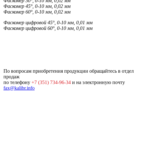
Фаскомер 30°, 0-10 мм, 0,02 мм
Фаскомер 45°, 0-10 мм, 0,02 мм
Фаскомер 60°, 0-10 мм, 0,02 мм
Фаскомер цифровой 45°, 0-10 мм, 0,01 мм
Фаскомер цифровой 60°, 0-10 мм, 0,01 мм
По вопросам приобретения продукции обращайтесь в отдел
продаж
по телефону
+7 (351) 734-96-34
и на электронную почту
fax@kalibr.info
Почтовый адрес:
454092, г.
Карта
© 2000-2026
Челябинск, а/я 9477
сайта
«ЮУИЗ
Время работы: ПН-ПТ 9.30-17.30
«КАЛИБР»
Отдел продаж:
+7 (351) 734-96-34
г. ЧЕЛЯБИНСК
E-mail:
fax@kalibr.info