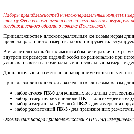
Наборы принадлежностей к плоскопараллельным концевым мер
приказу Федерального агентства по техническому регулирова
государственного образца о поверке (Госповерка).
Принадлежности к плоскопараллельным концевым мерам длины 
проверки различного измерительного инструмента: регулируе
В измерительных наборах имеются боковики различных размер
внутренних размеров изделий особенно рационально при изго
устанавливаются на номинальный и предельный размеры издел
Дополнительный разметочный набор применяется совместно с 
Принадлежности к плоскопараллельным концевым мерам длин
набор стяжек
ПК-0
для концевых мер длины с отверстиям
набор измерительный полный
ПК-1
- для измерения нар
набор измерительный малый
ПК-2
- для измерения нару
набор разметочный
ПК-3
- для прецизионных разметочн
Обозначение набора принадлежностей к ППКМД измерительног