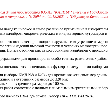
ам длины производства ЮУИЗ "КАЛИБР" внесены в Государствен
нию и метрологии № 2694 от 02.12.2021 г. "Об утверждении тип
находят широкое и самое различное применение в измерительно
мых калибров, микрометрических и индикаторных нутромеров и т
ов, что позволяет производить наружные и внутренние измере
товлении изделий высокой точности в условиях мелкосерийного
ия. Пользуются ими как двухсторонними калибрами с проходно
державками для производства особо точных разметочных работ.
ы поставляются в специальных футлярах следующими наборами
и (наборы КМД №8 и №9) - для крепления концевых мер длины в
ужных и внутренних размеров до 320 мм;
жных и внутренних размеров до 160 мм;
ых работ совместно с полным или малым измерительными набор
о полного ПК-1 при заказе: Набор ПК-1 ГОСТ 4119-76.