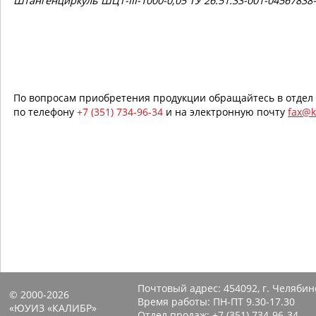
Штангенциркуль ШЦТ-III-1000-0,05 ТУ 26.51.33-001-04567838-
По вопросам приобретения продукции обращайтесь в отдел
по телефону
+7 (351) 734-96-34
и на электронную почту
fax@k
Почтовый адрес:
454092, г. Челябин
© 2000-2026
Время работы: ПН-ПТ 9.30-17.30
«ЮУИЗ «КАЛИБР»
Отдел продаж:
+7 (351) 734-96-34