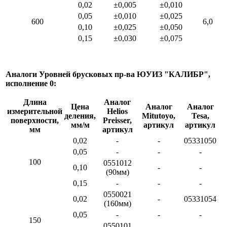
0,02
±0,005
±0,010
0,05
±0,010
±0,025
600
6,0
0,10
±0,025
±0,050
0,15
±0,030
±0,075
Аналоги Уровней брусковых пр-ва ЮУИЗ "КАЛИБР",
исполнение 0:
Длина
Аналог
Цена
Аналог
Аналог
измерительной
Helios
деления,
Mitutoyo,
Tesa,
поверхности,
Preisser,
мм/м
артикул
артикул
мм
артикул
0,02
-
-
05331050
0,05
-
-
-
100
0551012
0,10
-
-
(90мм)
0,15
-
-
-
0550021
0,02
-
05331054
(160мм)
0,05
-
-
-
150
0550101