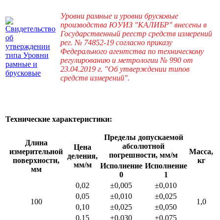
Уровни рамные и уровни брусковые
производства ЮУИЗ "КАЛИБР" внесены в
Государственный реестр средств измерений
рег. № 74852-19 согласно приказу
Федерального агентства по техническому
регулированию и метрологии № 990 от
23.04.2019 г. "Об утверждении типов
средств измерений".
Технические характеристики:
Пределы допускаемой
Длина
абсолютной
Цена
измерительной
Масса,
погрешности, мм/м
деления,
поверхности,
кг
мм/м
Исполнение
Исполнение
мм
0
1
0,02
±0,005
±0,010
0,05
±0,010
±0,025
100
1,0
0,10
±0,025
±0,050
0,15
±0,030
±0,075