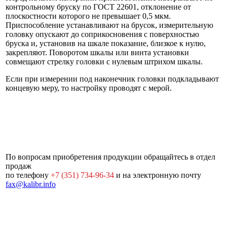
контрольному бруску по ГОСТ 22601, отклонение от
плоскостности которого не превышает 0,5 мкм.
Приспособление устанавливают на брусок, измерительную
головку опускают до соприкосновения с поверхностью
бруска и, установив на шкале показание, близкое к нулю,
закрепляют. Поворотом шкалы или винта установки
совмещают стрелку головки с нулевым штрихом шкалы.
Если при измерении под наконечник головки подкладывают
концевую меру, то настройку проводят с мерой.
По вопросам приобретения продукции обращайтесь в отдел
продаж
по телефону
+7 (351) 734-96-34
и на электронную почту
fax@kalibr.info
Почтовый адрес:
454092, г.
Карта
© 2000-2026
Челябинск, а/я 9477
сайта
«ЮУИЗ
Время работы: ПН-ПТ 9.30-17.30