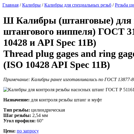
Главная
/
Калибры
/
Калибры для специальных резьб
/
Резьба ц
Ш
Калибры (штанговые) для 
штангового ниппеля) ГОСТ 31
10428 и API Spec 11B)
Thread plug gages and ring ga
(ISO 10428 API Spec 11B)
Примечание: Калибры ранее изготавливались по ГОСТ 13877-8
Назначение:
для контроля резьбы штанг и муфт
Тип резьбы:
цилиндрическая
Шаг резьбы:
2,54 мм
Угол профиля:
60°
Цена:
по запросу