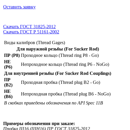
Оставить заявку
Скачать ГОСТ 31825-2012
Скачать ГОСТ Р 51161-2002
Виды калибров (Thread Gages)
Для наружной резьбы (For Sucker Rod)
ПР (P8)
Проходное кольцо (Thread ring P8 - Go)
НЕ
Непроходное кольцо (Thread ring P6 - NoGo)
(P6)
Для внутренней резьбы (For Sucker Rod Couplings)
ПР
Проходная пробка (Thread plug B2 - Go)
(B2)
НЕ
Непроходная пробка (Thread plug B6 - NoGo)
(B6)
В скобках приведены обозначения по API Spec 11B
Примеры обозначения при заказе:
Пробка Ш16 (ШН16) ПР ГОСТ 31825-2012