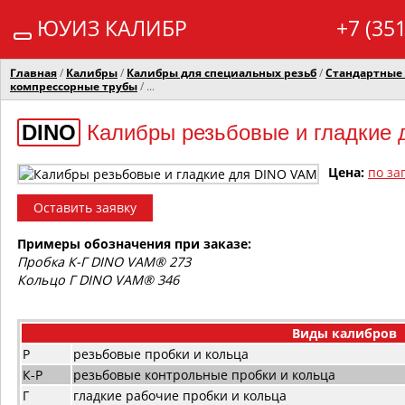
ЮУИЗ КАЛИБР
+7 (35
Главная
/
Калибры
/
Калибры для специальных резьб
/
Стандартные
компрессорные трубы
/ ...
DINO
Калибры резьбовые и гладкие
Цена:
по за
Оставить заявку
Примеры обозначения при заказе:
Пробка К-Г DINO VAM® 273
Кольцо Г DINO VAM® 346
Виды калибров
Р
резьбовые пробки и кольца
К-Р
резьбовые контрольные пробки и кольца
Г
гладкие рабочие пробки и кольца