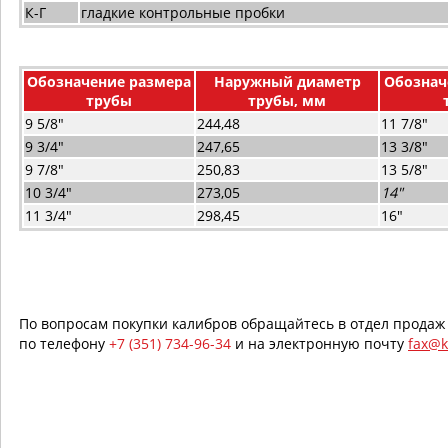
К-Г
гладкие контрольные пробки
Обозначение размера
Наружный диаметр
Обознач
трубы
трубы, мм
9 5/8"
244,48
11 7/8"
9 3/4"
247,65
13 3/8"
9 7/8"
250,83
13 5/8"
10 3/4"
273,05
14"
11 3/4"
298,45
16"
По вопросам покупки калибров обращайтесь в отдел продаж
по телефону
+7 (351) 734-96-34
и на электронную почту
fax@k