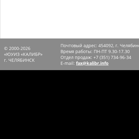
Почтовый адрес:
454092, г. Челябин
© 2000-2026
Время работы: ПН-ПТ 9.30-17.30
«ЮУИЗ «КАЛИБР»
Отдел продаж:
+7 (351) 734-96-34
г. ЧЕЛЯБИНСК
E-mail:
fax@kalibr.info