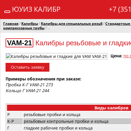
ЮУИЗ КАЛИБР
+7 (35
Главная
/
Калибры
/
Калибры для специальных резьб
/
Стандартные
компрессорные трубы
/ ...
VAM-21
Калибры резьбовые и гладк
Цена:
по 
Оставить заявку
Примеры обозначения при заказе:
Пробка К-Г VAM-21 273
Кольцо Г VAM-21 244
Виды калибров
Р
резьбовые пробки и кольца
К-Р
резьбовые контрольные пробки и кольца
Г
гладкие рабочие пробки и кольца