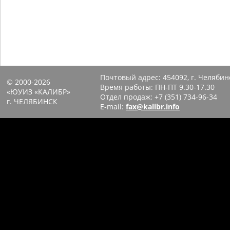
Почтовый адрес:
454092, г. Челябин
© 2000-2026
Время работы: ПН-ПТ 9.30-17.30
«ЮУИЗ «КАЛИБР»
Отдел продаж:
+7 (351) 734-96-34
г. ЧЕЛЯБИНСК
E-mail:
fax@kalibr.info