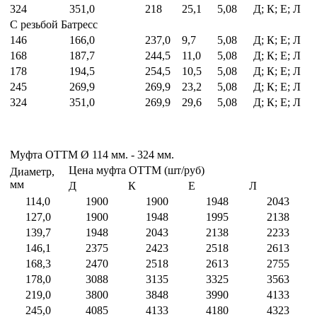
324
351,0
218
25,1
5,08
Д; К; Е; Л
С резьбой Батресс
146
166,0
237,0
9,7
5,08
Д; К; Е; Л
168
187,7
244,5
11,0
5,08
Д; К; Е; Л
178
194,5
254,5
10,5
5,08
Д; К; Е; Л
245
269,9
269,9
23,2
5,08
Д; К; Е; Л
324
351,0
269,9
29,6
5,08
Д; К; Е; Л
Муфта ОТТМ Ø 114 мм. - 324 мм.
Цена муфта ОТТМ (шт/руб)
Диаметр,
мм
Д
К
Е
Л
114,0
1900
1900
1948
2043
127,0
1900
1948
1995
2138
139,7
1948
2043
2138
2233
146,1
2375
2423
2518
2613
168,3
2470
2518
2613
2755
178,0
3088
3135
3325
3563
219,0
3800
3848
3990
4133
245,0
4085
4133
4180
4323