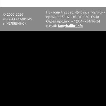
Почтовый адрес:
454092, г. Челябин
© 2000-2026
Время работы: ПН-ПТ 9.30-17.30
«ЮУИЗ «КАЛИБР»
Отдел продаж:
+7 (351) 734-96-34
г. ЧЕЛЯБИНСК
E-mail:
fax@kalibr.info