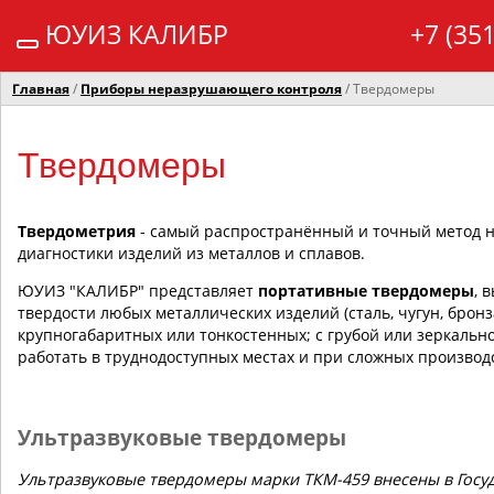
ЮУИЗ КАЛИБР
+7 (35
Главная
/
Приборы неразрушающего контроля
/ Твердомеры
Твердомеры
Твердометрия
- самый распространённый и точный метод 
диагностики изделий из металлов и сплавов.
ЮУИЗ "КАЛИБР" представляет
портативные твердомеры
, 
твердости любых металлических изделий (сталь, чугун, бронза
крупногабаритных или тонкостенных; с грубой или зеркаль
работать в труднодоступных местах и при сложных производ
Ультразвуковые твердомеры
Ультразвуковые твердомеры марки ТКМ-459 внесены в Госу