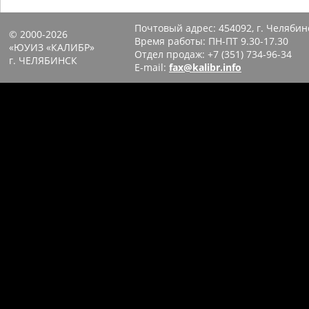
Почтовый адрес:
454092, г. Челябин
© 2000-2026
Время работы: ПН-ПТ 9.30-17.30
«ЮУИЗ «КАЛИБР»
Отдел продаж:
+7 (351) 734-96-34
г. ЧЕЛЯБИНСК
E-mail:
fax@kalibr.info