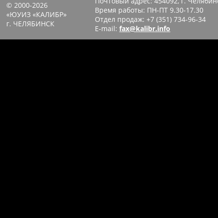
Почтовый адрес:
454092, г. Челябин
© 2000-2026
Время работы: ПН-ПТ 9.30-17.30
«ЮУИЗ «КАЛИБР»
Отдел продаж:
+7 (351) 734-96-34
г. ЧЕЛЯБИНСК
E-mail:
fax@kalibr.info