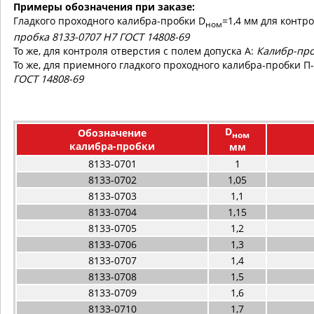
Примеры обозначения при заказе:
Гладкого проходного калибра-пробки D
=1,4 мм для контр
ном
пробка 8133-0707 Н7 ГОСТ 14808-69
То же, для контроля отверстия с полем допуска А:
Калибр-про
То же, для приемного гладкого проходного калибра-пробки П
ГОСТ 14808-69
D
Обозначение
ном
калибра-пробки
мм
8133-0701
1
8133-0702
1,05
8133-0703
1,1
8133-0704
1,15
8133-0705
1,2
8133-0706
1,3
8133-0707
1,4
8133-0708
1,5
8133-0709
1,6
8133-0710
1,7