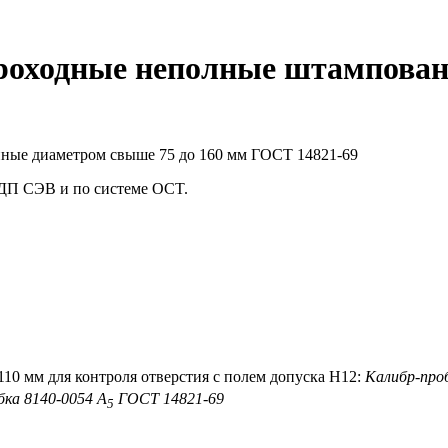
роходные неполные штампован
СДП СЭВ и по системе OCT.
110 мм для контроля отверстия с полем допуска Н12:
Калибр-про
бка 8140-0054 А
ГОСТ 14821-69
5