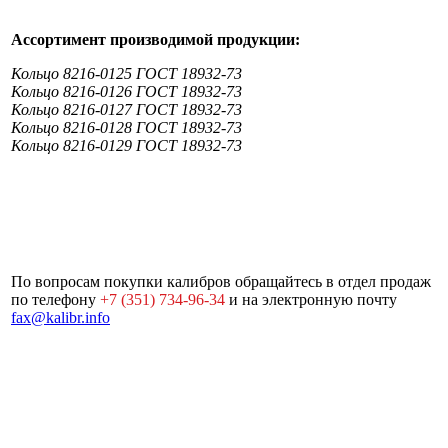
Ассортимент производимой продукции:
Кольцо 8216-0125 ГОСТ 18932-73
Кольцо 8216-0126 ГОСТ 18932-73
Кольцо 8216-0127 ГОСТ 18932-73
Кольцо 8216-0128 ГОСТ 18932-73
Кольцо 8216-0129 ГОСТ 18932-73
По вопросам покупки калибров обращайтесь в отдел продаж
по телефону
+7 (351) 734-96-34
и на электронную почту
fax@kalibr.info
Почтовый адрес:
454092, г.
Карта
© 2000-2026
Челябинск, а/я 9477
сайта
«ЮУИЗ
Время работы: ПН-ПТ 9.30-17.30
«КАЛИБР»
Отдел продаж:
+7 (351) 734-96-34
г. ЧЕЛЯБИНСК
E-mail:
fax@kalibr.info