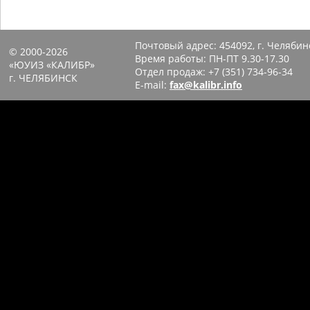
Почтовый адрес:
454092, г. Челябин
© 2000-2026
Время работы: ПН-ПТ 9.30-17.30
«ЮУИЗ «КАЛИБР»
Отдел продаж:
+7 (351) 734-96-34
г. ЧЕЛЯБИНСК
E-mail:
fax@kalibr.info