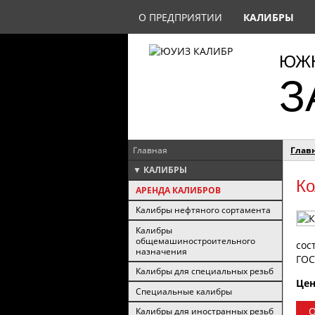
О ПРЕДПРИЯТИИ
КАЛИБРЫ
ЮЖН
З
Главная
Глав
▼ КАЛИБРЫ
Ко
АРЕНДА КАЛИБРОВ
Калибры нефтяного сортамента
Калибры
общемашиностроительного
сос
назначения
ГОС
Калибры для специальных резьб
Цен
Специальные калибры
О
Калибры для иностранных резьб