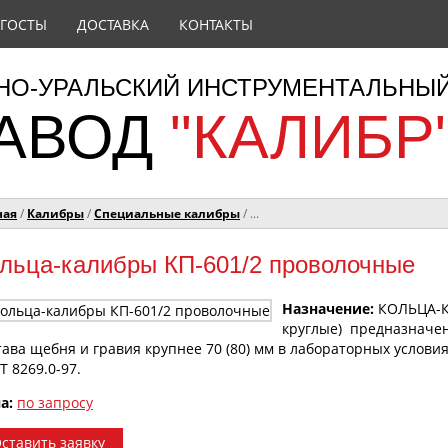
ГОСТЫ
ДОСТАВКА
КОНТАКТЫ
О-УРАЛЬСКИЙ ИНСТРУМЕНТАЛЬНЫ
АВОД
"КАЛИБР
ная
/
Калибры
/
Специальные калибры
/ ...
льца-калибры КП-601/2 проволочные
Назначение:
КОЛЬЦА-К
круглые) предназначен
тава щебня и гравия крупнее 70 (80) мм в лабораторных услови
Т 8269.0-97.
а:
по запросу
ставить заявку