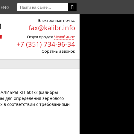
ENG
Электронная почта:
Й
fax@kalibr.info
"
Отдел продаж
Челябинск
:
+7 (351) 734-96-34
Обратный звонок
АЛИБРЫ КП-601/2 (калибры
ы для определения зернового
ях в соответствии с требованиями