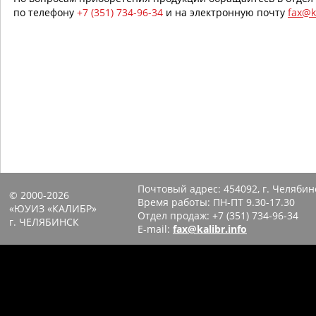
по телефону
+7 (351) 734-96-34
и на электронную почту
fax@k
Почтовый адрес:
454092, г. Челябин
© 2000-2026
Время работы: ПН-ПТ 9.30-17.30
«ЮУИЗ «КАЛИБР»
Отдел продаж:
+7 (351) 734-96-34
г. ЧЕЛЯБИНСК
E-mail:
fax@kalibr.info