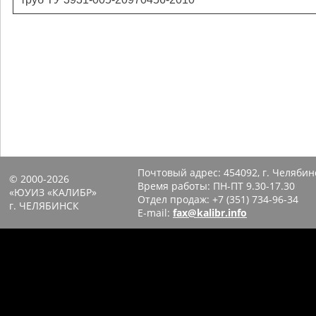
Почтовый адрес:
454092, г. Челябин
© 2000-2026
Время работы: ПН-ПТ 9.30-17.30
«ЮУИЗ «КАЛИБР»
Отдел продаж:
+7 (351) 734-96-34
г. ЧЕЛЯБИНСК
E-mail:
fax@kalibr.info